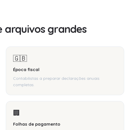
 arquivos grandes
🇬🇧
Época fiscal
Contabilistas a preparar declarações anuais
completas.
🏢
Folhas de pagamento