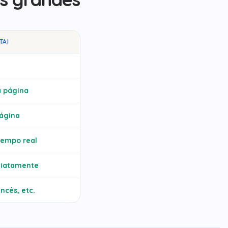
TAI
a página
ágina
tempo real
iatamente
ncês, etc.