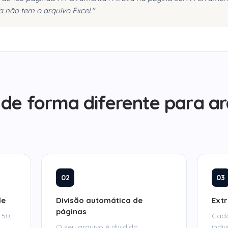
 não tem o arquivo Excel."
de forma diferente para ar
02
03
de
Divisão automática de
Ext
páginas
 50,
Cada
O seu arquivo é dividido
indi