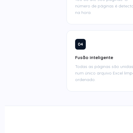
número de páginas é detect
na hora.
04
Fusão inteligente
Todas as páginas são unida
num único arquivo Excel limp
ordenado.