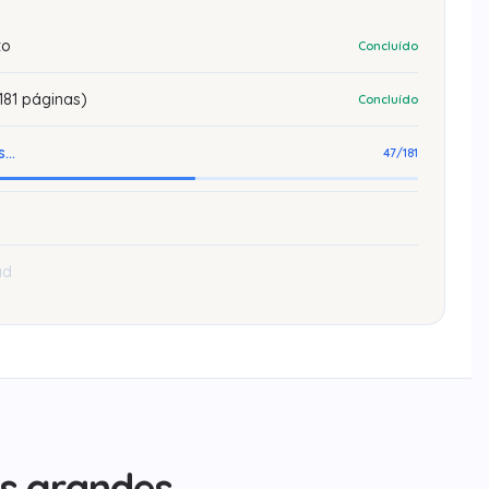
to
Concluído
181 páginas)
Concluído
...
47/181
ad
s grandes