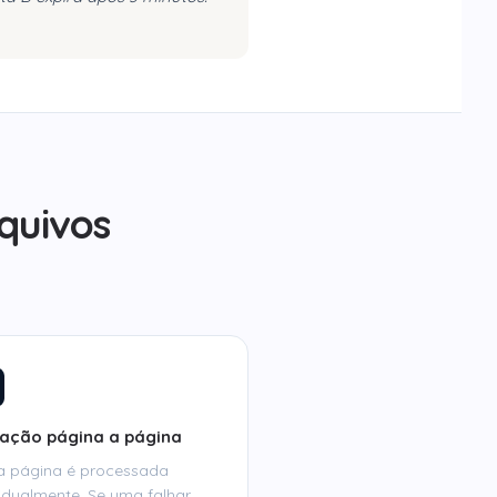
quivos
ração página a página
 página é processada
vidualmente. Se uma falhar,