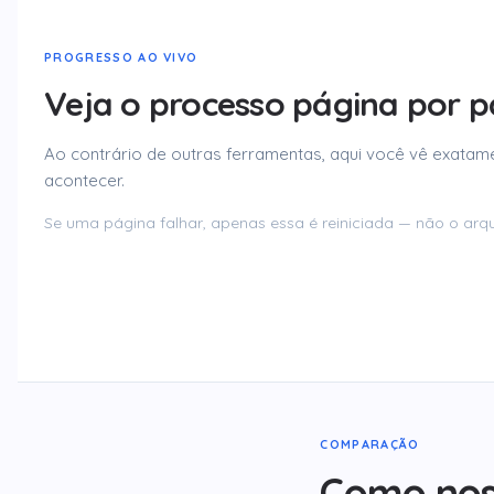
PROGRESSO AO VIVO
Veja o processo página por 
Ao contrário de outras ferramentas, aqui você vê exatam
acontecer.
Se uma página falhar, apenas essa é reiniciada — não o arqui
COMPARAÇÃO
Como nos