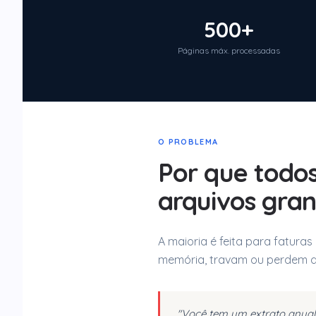
500+
Páginas máx. processadas
O PROBLEMA
Por que todo
arquivos gra
A maioria é feita para fatura
memória, travam ou perdem 
"Você tem um extrato anual 