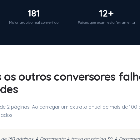
181
12+
Maior arquivo real convertido
Países que usam esta ferramenta
s os outros conversores fa
ndes
s de 2 páginas. Ao carregar um extrato anual de mais de 100 
dados.
de 150 páginas. A Ferramenta A trava na página 30. A Ferrament