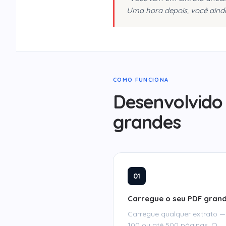
Uma hora depois, você ainda
COMO FUNCIONA
Desenvolvido 
grandes
01
Carregue o seu PDF gran
Carregue qualquer extrato —
100 ou até 500 páginas. O