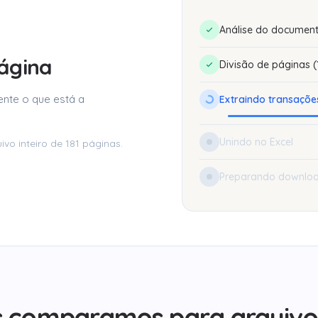
Análise do documen
página
Divisão de páginas (
ente o que está a
Extraindo transações
Unindo no Excel
vo inteiro de 181 páginas.
Preparando downlo
 comparamos para arquivo