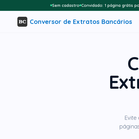
Sem cadastro
Convidado: 1 página grátis po
Conversor de Extratos Bancários
C
Ext
Evite
páginas