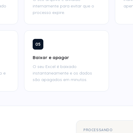
ado
internamente para evitar que o
apen
processo expire.
05
Baixar e apagar
s
O seu Excel é baixado
o e
instantaneamente e os dados
são apagados em minutos.
PROCESSANDO