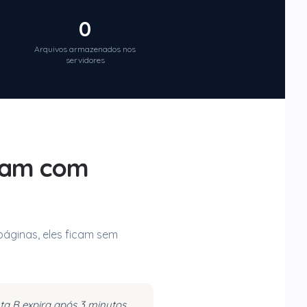
0
Arquivos armazenados nos
servidores
lham com
páginas, eles ficam sem
a B expira após 3 minutos.