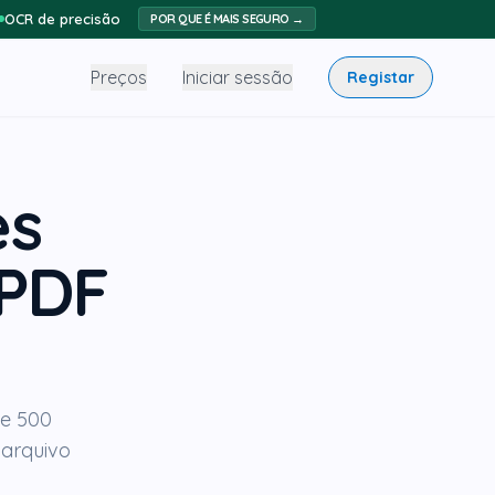
OCR de precisão
POR QUE É MAIS SEGURO →
Preços
Iniciar sessão
Registar
es
 PDF
de 500
arquivo